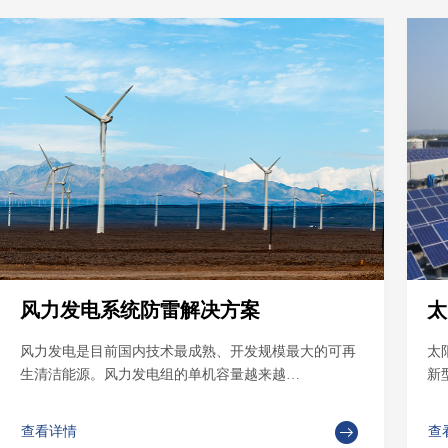
风力发电系统防雷解决方案
太
风力发电是目前国内技术最成熟、开发规模最大的可再
太
生清洁能源。风力发电组的单机容量越来越…
新
查看详情
查