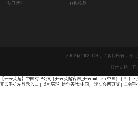
领导关怀
石化能源
湘ICP备18022169号-2
版权所有：开云
技术支持：开
【开云英超】中国有限公司
|
开云英超官网_开云online（中国）
|
西甲下
开云手机站登录入口
|
博鱼买球_博鱼买球(中国)
|
球友会网页版
|
江南手