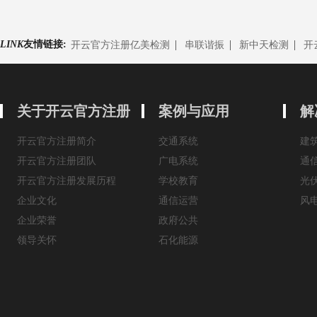
LINK
友情链接:
开云官方注册亿美检测
串联谐振
新中天检测
开
关于开云官方注册
案例与应用
解
开云官方注册简介
交通系统
建
开云官方注册团队
广电系统
通
开云官方注册发展历程
学校教育
光
企业文化
通信运营
风
企业荣誉
政府公共
领导关怀
石化能源