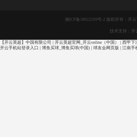
湘ICP备18022169号-2
版权所有：开云
技术支持：开
【开云英超】中国有限公司
|
开云英超官网_开云online（中国）
|
西甲下
开云手机站登录入口
|
博鱼买球_博鱼买球(中国)
|
球友会网页版
|
江南手