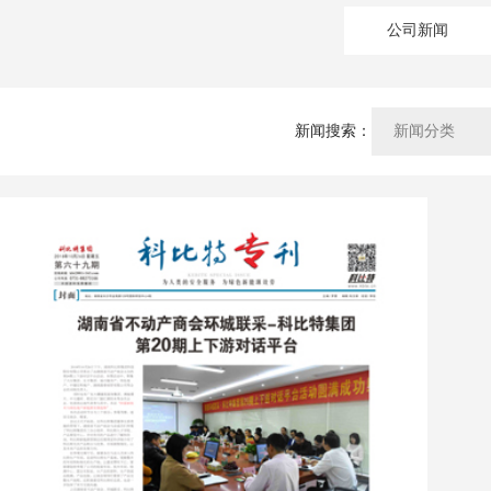
公司新闻
新闻搜索：
新闻分类